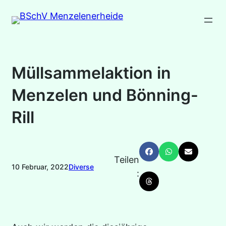
Zum
Inhalt
springen
Müllsammelaktion in
Menzelen und Bönning-
Rill
Teilen
10 Februar, 2022
Diverse
: