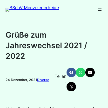
Zum
Inhalt
springen
Grüße zum
Jahreswechsel 2021 /
2022
Teilen
24 Dezember, 2021
Diverse
: