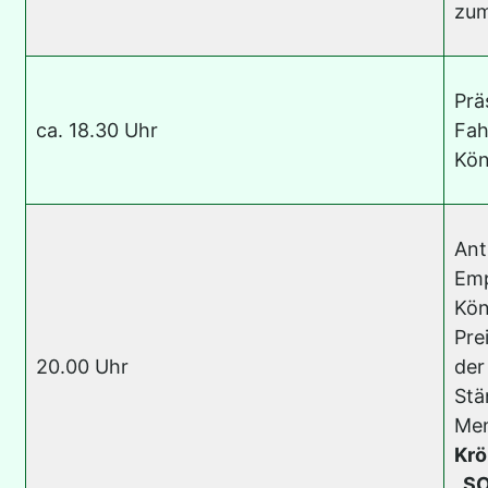
zum
Prä
ca. 18.30 Uhr
Fah
Kön
Ant
Emp
Kön
Pre
20.00 Uhr
der
Stä
Men
Krö
„SO