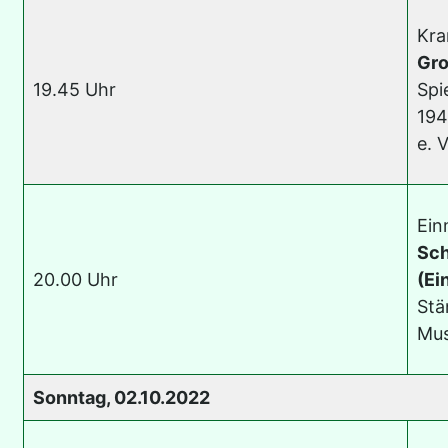
Kra
Gro
19.45 Uhr
Spi
194
e. V
Ein
Sch
20.00 Uhr
(Ein
Stä
Mus
Sonntag, 02.10.2022