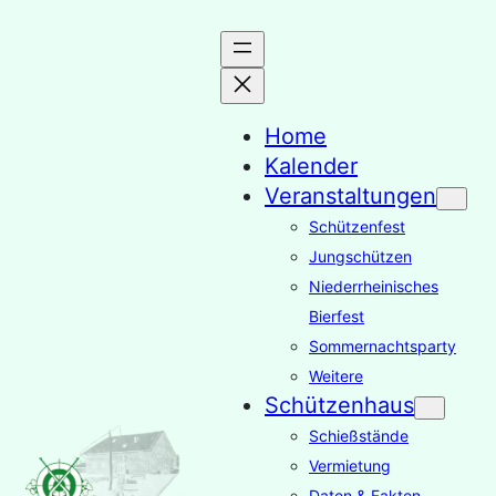
Zum
Inhalt
springen
Home
Kalender
Veranstaltungen
Schützenfest
Jungschützen
Niederrheinisches
Bierfest
Sommernachtsparty
Weitere
Schützenhaus
Schießstände
Vermietung
Daten & Fakten