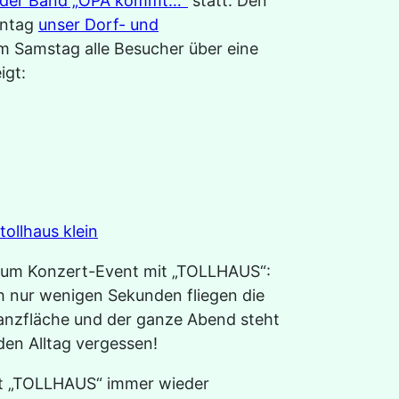
t der Band „OPA kommt…“
statt. Den
nntag
unser Dorf- und
am Samstag alle Besucher über eine
igt:
zum Konzert-Event mit „TOLLHAUS“:
ch nur wenigen Sekunden fliegen die
Tanzfläche und der ganze Abend steht
en Alltag vergessen!
gt „TOLLHAUS“ immer wieder