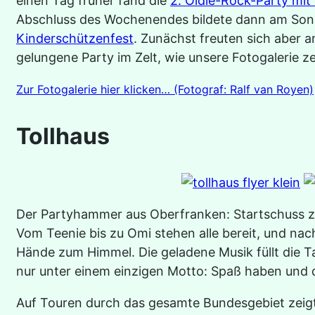
einen Tag früher fand die
2. Oldie-Rock-Party mi
Abschluss des Wochenendes bildete dann am So
Kinderschützenfest
. Zunächst freuten sich aber 
gelungene Party im Zelt, wie unsere Fotogalerie ze
Zur Fotogalerie hier klicken… (Fotograf: Ralf van Royen)
Tollhaus
Der Partyhammer aus Oberfranken: Startschuss 
Vom Teenie bis zu Omi stehen alle bereit, und na
Hände zum Himmel. Die geladene Musik füllt die 
nur unter einem einzigen Motto: Spaß haben und d
Auf Touren durch das gesamte Bundesgebiet zei