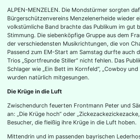
ALPEN-MENZELEN. Die Mondstürmer sorgten dafü
Bürgerschützenvereins Menzelenerheide wieder ein
volkstümliche Band brachte das Publikum im gut b
Stimmung. Die siebenköpfige Gruppe aus dem Fran
der verschiedensten Musikrichtungen, die von Char
Passend zum EM-Start am Samstag durfte auch der
Trios „Sportfreunde Stiller“ nicht fehlen. Das Pu
Schlager wie „Ein Bett im Kornfeld“, „Cowboy und
wurden natürlich mitgesungen.
Die Krüge in die Luft
Zwischendurch feuerten Frontmann Peter und Sän
an: „Die Krüge hoch“ oder „Zickezackezickezacke,
Besucher, die fleißig ihre Krüge in die Luft hoben.
Mittendrin und im passenden bayrischen Lederhos