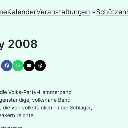
me
Kalender
Veranstaltungen
Schützen
y 2008
:
 die Volks-Party-Hammerband
genständige, volksnahe Band
 die von volkstümlich – über Schlager,
eakern reichte.