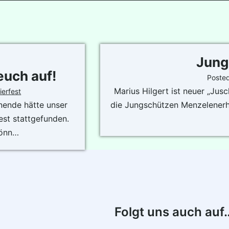
Jung
euch auf!
Poste
Marius Hilgert ist neuer „Jus
ierfest
nende hätte unser
die Jungschützen Menzelenerh
est stattgefunden.
könn…
Folgt uns auch auf